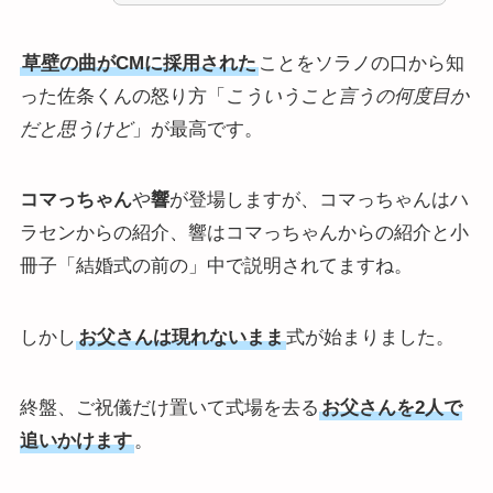
草壁の曲がCMに採用された
ことをソラノの口から知
った佐条くんの怒り方「
こういうこと言うの何度目か
だと思うけど
」が最高です。
コマっちゃん
や
響
が登場しますが、コマっちゃんはハ
ラセンからの紹介、響はコマっちゃんからの紹介と小
冊子「結婚式の前の」中で説明されてますね。
しかし
お父さんは現れないまま
式が始まりました。
終盤、ご祝儀だけ置いて式場を去る
お父さんを2人で
追いかけます
。