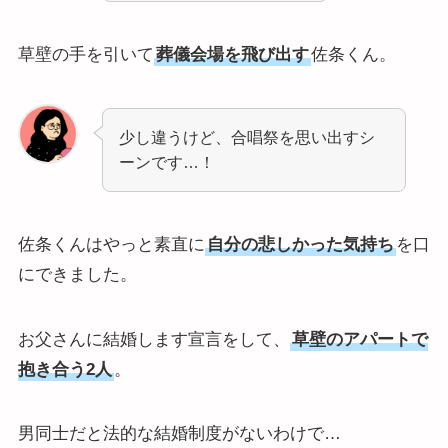
草壁の手を引いて
葬儀会場を飛び出す
佐条くん。
少し違うけど、合唱祭を思い出すシ
ーンです…！
佐条くんはやっと素直に
自分の悲しかった気持ち
を口
にできました。
お父さんに結婚します宣言をして、
草壁のアパートで
抱き合う2人
。
男同士だと法的な結婚制度がないわけで…