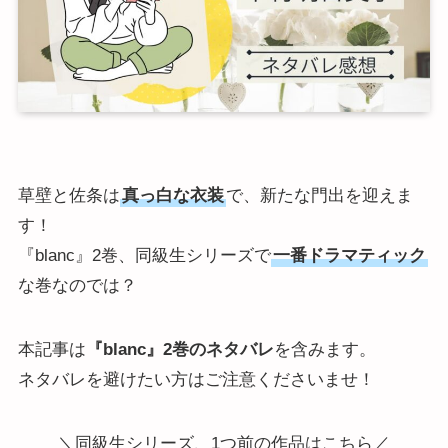
草壁と佐条は
真っ白な衣装
で、新たな門出を迎えま
す！
『blanc』2巻、同級生シリーズで
一番ドラマティック
な巻なのでは？
本記事は
『blanc』2巻のネタバレ
を含みます。
ネタバレを避けたい方はご注意くださいませ！
＼同級生シリーズ、1つ前の作品はこちら／