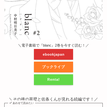
＼電子書籍で『blanc』2巻を今すぐ読む！／
ebookjapan
ブックライブ
Renta!
＼その後の草壁と佐条くんが見れる続編です！／
あわせて読みたい