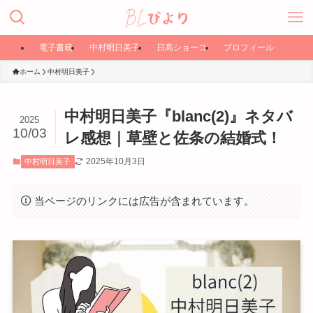
電子書籍
中村明日美子
日高ショーコ
プロフィール
ホーム
中村明日美子
中村明日美子『blanc(2)』ネタバ
2025
10/03
レ感想｜草壁と佐条の結婚式！
2025年10月3日
中村明日美子
当ページのリンクには広告が含まれています。