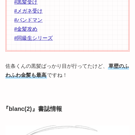
#黒髪受け
#メガネ受け
#バンドマン
#金髪攻め
#同級生シリーズ
佐条くんの黒髪ばっかり目が行ってたけど、
草壁のふ
わふわ金髪も最高
ですね！
『blanc(2)』書誌情報