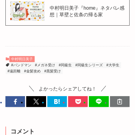
中村明日美子『home』ネタバレ感
想｜草壁と佐条の帰る家
中村明日美子
#バンドマン
#メガネ受け
#同級生
#同級生シリーズ
#大学生
#遠距離
#金髪攻め
#黒髪受け
よかったらシェアしてね！
コメント