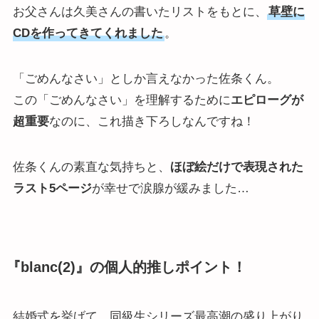
お父さんは久美さんの書いたリストをもとに、
草壁に
CDを作ってきてくれました
。
「ごめんなさい」としか言えなかった佐条くん。
この「ごめんなさい」を理解するために
エピローグが
超重要
なのに、これ描き下ろしなんですね！
佐条くんの素直な気持ちと、
ほぼ絵だけで表現された
ラスト5ページ
が幸せで涙腺が緩みました…
『blanc(2)』の個人的推しポイント！
結婚式を挙げて、同級生シリーズ最高潮の盛り上がり