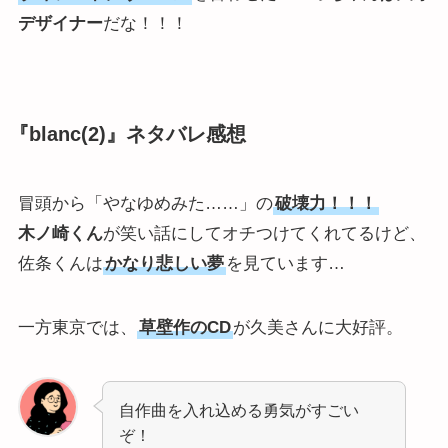
デザイナー
だな！！！
『blanc(2)』ネタバレ感想
冒頭から「やなゆめみた……」の
破壊力！！！
木ノ崎くん
が笑い話にしてオチつけてくれてるけど、
佐条くんは
かなり悲しい夢
を見ています…
一方東京では、
草壁作のCD
が久美さんに大好評。
自作曲を入れ込める勇気がすごい
ぞ！