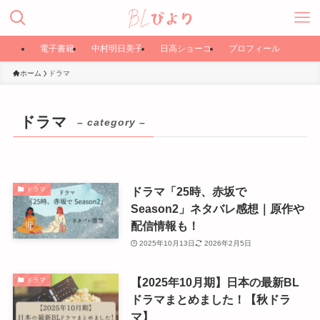
電子書籍
中村明日美子
日高ショーコ
プロフィール
ホーム
ドラマ
ドラマ
– category –
ドラマ「25時、赤坂で
ドラマ
Season2」ネタバレ感想｜原作や
配信情報も！
2025年10月13日
2026年2月5日
【2025年10月期】日本の最新BL
ドラマ
ドラマまとめました！【秋ドラ
マ】