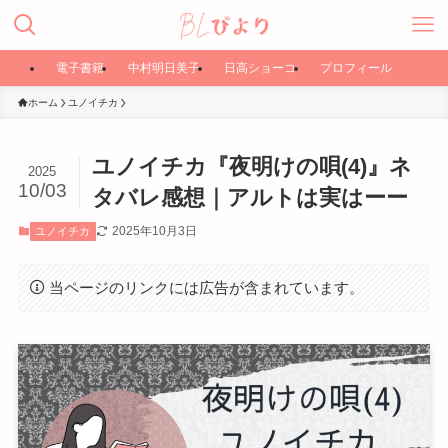
電子書籍
中村明日美子
日高ショーコ
プロフィール
ホーム
ユノイチカ
ユノイチカ『夜明けの唄(4)』ネ
2025
10/03
タバレ感想｜アルトは実はーー
2025年10月3日
ユノイチカ
当ページのリンクには広告が含まれています。