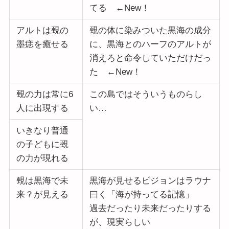
てる ←New！
アルトは覡の
覡の体に染みついた黒海の成分
墨痣を癒せる
に、黒海とのハーフのアルトが
消えろと命令していただけだっ
た ←New！
覡の力は常に6
この島ではそういうものらし
人に出現する
い…
いきなり普通
の子どもに覡
の力が現れる
覡は黒海で未
黒海が見せるビジョンはラウナ
来？が見える
曰く「海が持ってる記憶」
過去だったり未来だったりする
が、現実らしい