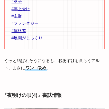
#巫子
#年上受け
#主従
#ファンタジー
#体格差
#展開がじっくり
やっと結ばれそうになるも、
おあずけ
を食らうアル
ト。まさに
ワンコ攻め
。
『夜明けの唄(4)』書誌情報