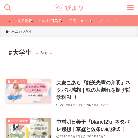
電子書籍
中村明日美子
日高ショーコ
プロフィール
ホーム
#大学生
#大学生
– tag –
大麦こあら『能美先輩の弁明』ネ
大麦こあら
タバレ感想｜魂の片割れを探す哲
学科BL！
2025年4月22日
2025年10月3日
中村明日美子『blanc(2)』ネタバ
中村明日美子
レ感想｜草壁と佐条の結婚式！
2023年3月13日
2025年10月3日