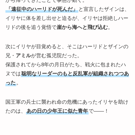
から帰ってきたことで事態が動く。
「遠征中のハーリドが死んだ」
と宣言したザインは、
イリヤに体を差し出せと迫るが、イリヤは拒絶しハー
リドの後を追う覚悟で
崖から海へと飛び込む
。
次にイリヤが目覚めると、そこはハーリドとザインの
兄・
アミル
が営む孤児院だった。
保護されてから8年の月日がたち、戦火に包まれたハ
ヌでは
聡明なリーダーのもと反乱軍が組織されつつあ
った
。
国王軍の兵士に襲われ命の危機にあったイリヤを助け
たのは、
あの日の少年王に似た青年
で――！