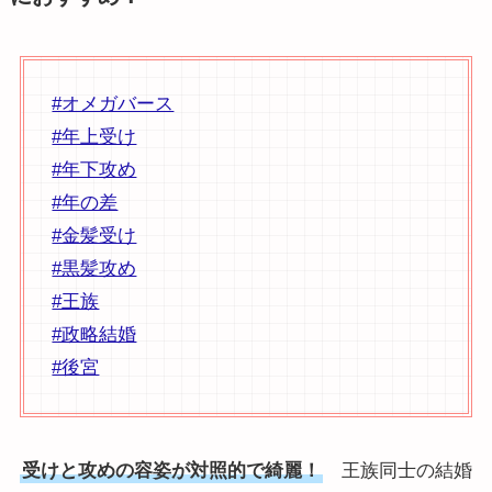
#オメガバース
#年上受け
#年下攻め
#年の差
#金髪受け
#黒髪攻め
#王族
#政略結婚
#後宮
受けと攻めの容姿が対照的で綺麗！
王族同士の結婚