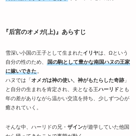
『后宮のオメガ(上)』あらすじ
雪深い小国の王子として生まれた
イリヤ
は、Ωという
自分の性のため、
国の駒として豊かな南国ハヌの王家
に嫁いできた
。
ハヌでは「
オメガは神の使い、神がもたらした奇跡
」
と自分の生まれを肯定され、夫となる王
ハーリド
とも
年の差がありながら温かい交流を持ち、少しずつ心が
癒されていく。
そんな中、ハーリドの兄・
ザイン
が遊学していた他国