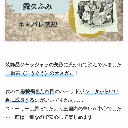
装飾品ジャラジャラの美形
に惹かれて読んでみました
『后宮（こうぐう）のオメガ』
！
攻めの
黒髪褐色たれ目
のハーリド
が
ショタからいい
男に成長する
のがいいですねぇ……
ストーリーは思ってたより王国内の争いが中心でした
が、
筋は王道なので安心して楽しめます！