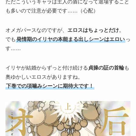
ただこういうキャラは主人の盾になって退場すること
も多いので注意が必要です……（心配）
オメガバースなのですが、
エロスはちょっとだけ
。
でも
発情期のイリヤの本能まる出しシーンはエロい
っ
す……
イリヤが結婚からずっと付け続ける
貞操の証の首輪
も
奥ゆかしいエロスがありますね。
下巻での項噛みシーンに期待大です！