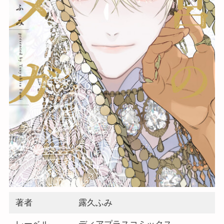
著者
露久ふみ