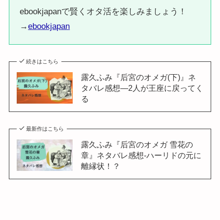
ebookjapanで賢くオタ活を楽しみましょう！
→
ebookjapan
続きはこちら
露久ふみ『后宮のオメガ(下)』ネ
タバレ感想―2人が王座に戻ってく
る
最新作はこちら
露久ふみ『后宮のオメガ 雪花の
章』ネタバレ感想-ハーリドの元に
離縁状！？