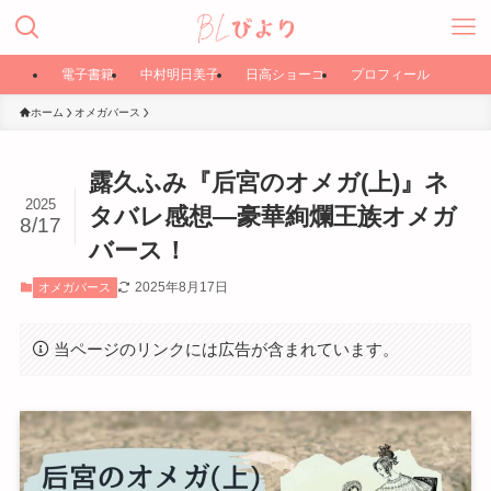
電子書籍
中村明日美子
日高ショーコ
プロフィール
ホーム
オメガバース
露久ふみ『后宮のオメガ(上)』ネ
2025
タバレ感想―豪華絢爛王族オメガ
8/17
バース！
2025年8月17日
オメガバース
当ページのリンクには広告が含まれています。