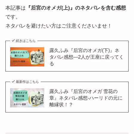
本記事は
『后宮のオメガ(上)』のネタバレを含む感想
です。
ネタバレを避けたい方はご注意くださいませ！
続きはこちら
露久ふみ『后宮のオメガ(下)』ネ
タバレ感想―2人が王座に戻ってく
る
最新作はこちら
露久ふみ『后宮のオメガ 雪花の
章』ネタバレ感想-ハーリドの元に
離縁状！？