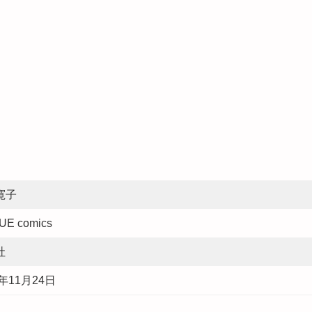
寛子
UE comics
社
8年11月24日