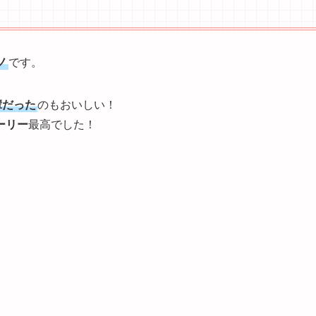
ノ
です。
輩だった
のもおいしい！
ーリー
最高でした！