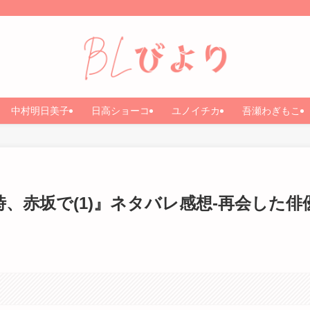
中村明日美子
日高ショーコ
ユノイチカ
吾瀬わぎもこ
時、赤坂で(1)』ネタバレ感想-再会した俳