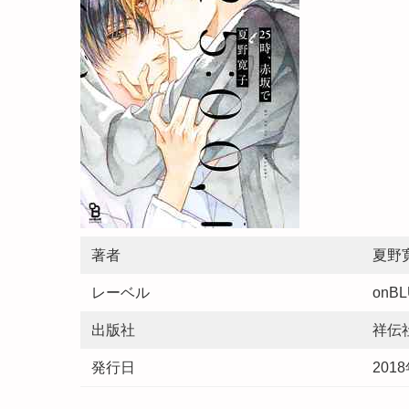
著者
夏野
レーベル
onBL
出版社
祥伝
発行日
201