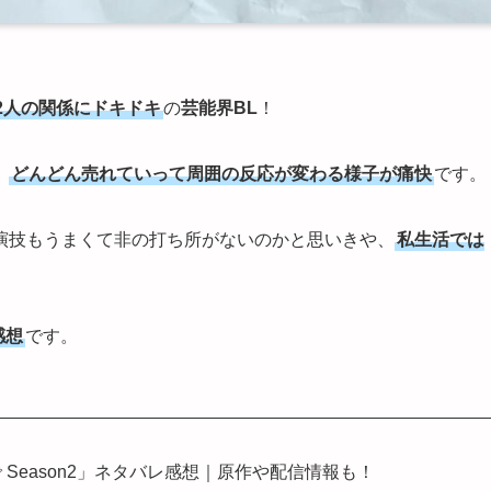
2人の関係にドキドキ
の
芸能界BL
！
、
どんどん売れていって周囲の反応が変わる様子が痛快
です。
演技もうまくて非の打ち所がないのかと思いきや、
私生活では
感想
です。
 Season2」ネタバレ感想｜原作や配信情報も！