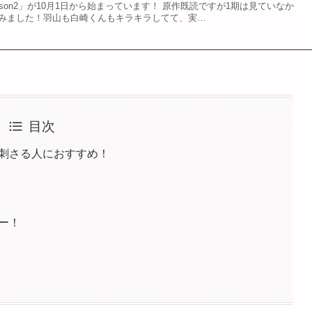
ason2」が10月1日から始まっています！ 原作既読ですが1期は見ていなか
してみました！羽山も白崎くんもキラキラしてて、実…
目次
が刺さる人におすすめ！
ュー！