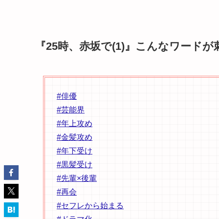
『25時、赤坂で(1)』こんなワード
#俳優
#芸能界
#年上攻め
#金髪攻め
#年下受け
#黒髪受け
#先輩×後輩
#再会
#セフレから始まる