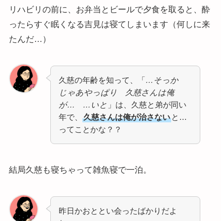
リハビリの前に、お弁当とビールで夕食を取ると、酔
ったらすぐ眠くなる吉見は寝てしまいます（何しに来
たんだ…）
久慈の年齢を知って、「
…そっか
じゃあやっぱり 久慈さんは俺
が… …いと
」は、久慈と弟が同い
年で、
久慈さんは俺が治さない
と…
ってことかな？？
結局久慈も寝ちゃって雑魚寝で一泊。
昨日かおととい会ったばかりだよ