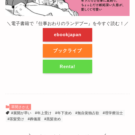
＼電子書籍で『仕事おわりのランデブー』を今すぐ読む！／
ebookjapan
ブックライブ
Renta!
草間さかえ
#展開が早い
#年上受け
#年下攻め
#無自覚独占欲
#理学療法士
#茶髪受け
#葬儀屋
#黒髪攻め