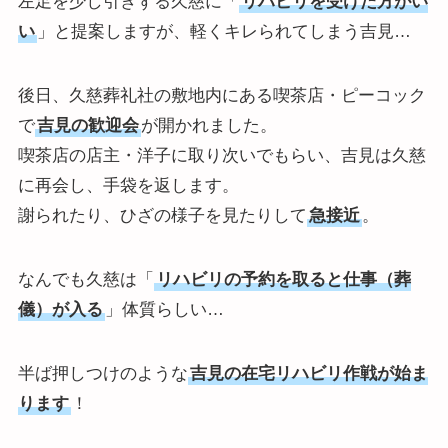
左足を少し引きずる久慈に「
リハビリを受けた方がい
い
」と提案しますが、軽くキレられてしまう吉見…
後日、久慈葬礼社の敷地内にある喫茶店・ピーコック
で
吉見の歓迎会
が開かれました。
喫茶店の店主・洋子に取り次いでもらい、吉見は久慈
に再会し、手袋を返します。
謝られたり、ひざの様子を見たりして
急接近
。
なんでも久慈は「
リハビリの予約を取ると仕事（葬
儀）が入る
」体質らしい…
半ば押しつけのような
吉見の在宅リハビリ作戦が始ま
ります
！