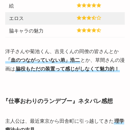
絵
エロス
脇キャラの魅力
洋子さんや菊池くん、吉見くんの同僚の皆さんとか
「血のつながっていない弟」浩二
とか、草間さんの漫
画は
脇役もただの装置って感じがしなくて魅力的！
『仕事おわりのランデブー』ネタバレ感想
主人公は、最近東京から田舎町に引っ越してきた
理学
療法士の吉見
。