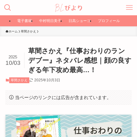
電子書籍
中村明日美子
日高ショーコ
プロフィール
ホーム
草間さかえ
草間さかえ『仕事おわりのラン
2025
デブー』ネタバレ感想｜顔の良す
10/03
ぎる年下攻め最高…！
2025年10月3日
草間さかえ
当ページのリンクには広告が含まれています。