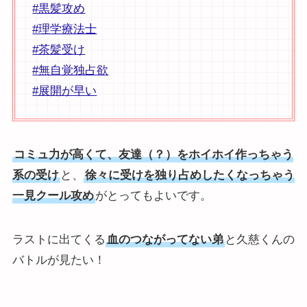
#黒髪攻め
#理学療法士
#茶髪受け
#無自覚独占欲
#展開が早い
コミュ力が高くて、友達（？）をホイホイ作っちゃう
系の受け
と、
徐々に受けを独り占めしたくなっちゃう
一見クール攻め
がとってもよいです。
ラストに出てくる
血のつながってない弟
と久慈くんの
バトルが見たい！