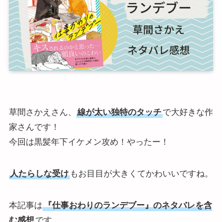
草間さかえさん、
線が太い独特のタッチ
で大好きな作
家さんです！
今回は黒髪年下イケメン攻め！やったー！
人たらしな受け
もお目目が大きくてかわいいですね。
本記事は
『仕事おわりのランデブー』のネタバレを含
む感想
です。