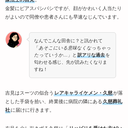
金髪にピアスバシバシですが、顔がかわいく人当たり
がよいので同僚や患者さんにも早速なじんでいます。
なんでこんな田舎に？と訊かれて
「
あそこにいる意味なくなっちゃっ
たっていうか…
」と
訳アリな過去
を
匂わせる感じ、先が読みたくなりま
すね！
吉見はスーツの似合う
レアキャライケメン・久慈
が落
とした手袋を拾い、終業後に病院の隣にある
久慈葬礼
社
に届けに行きます。