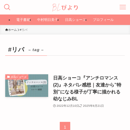
電子書籍
中村明日美子
日高ショーコ
プロフィール
ホーム
#リバ
#リバ
– tag –
日高ショーコ『アンチロマンス
日高ショーコ
(2)』ネタバレ感想｜友達から”特
別”になる様子が丁寧に描かれる
幼なじみBL
2022年12月10日
2025年6月21日
1