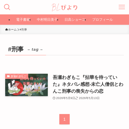
電子書籍
中村明日美子
日高ショーコ
プロフィール
ホーム
#刑事
#刑事
– tag –
吾瀬わぎもこ『拈華を待ってい
吾瀬わぎもこ
た』ネタバレ感想-未亡人僧侶とわ
んこ刑事の喪失からの恋
2026年5月9日
2026年5月13日
1