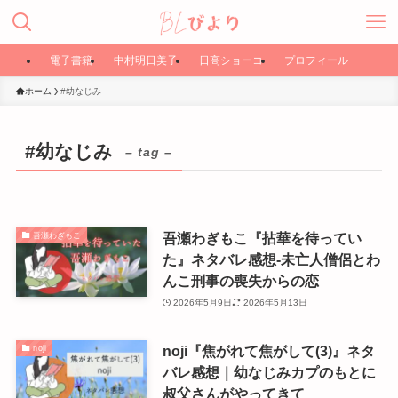
電子書籍
中村明日美子
日高ショーコ
プロフィール
ホーム
#幼なじみ
#幼なじみ
– tag –
吾瀬わぎもこ『拈華を待ってい
吾瀬わぎもこ
た』ネタバレ感想-未亡人僧侶とわ
んこ刑事の喪失からの恋
2026年5月9日
2026年5月13日
noji『焦がれて焦がして(3)』ネタ
noji
バレ感想｜幼なじみカプのもとに
叔父さんがやってきて